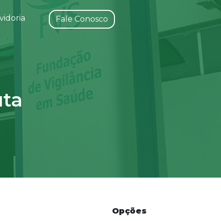
idoria
Fale Conosco
uta
Opções