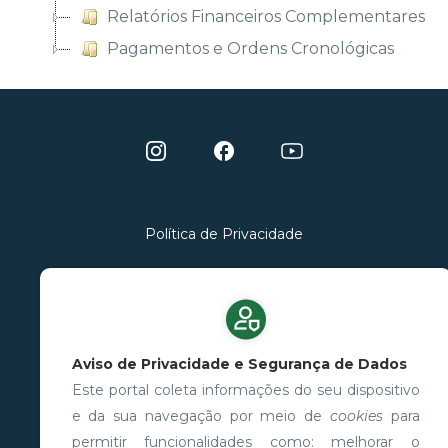
Relatórios Financeiros Complementares
Pagamentos e Ordens Cronológicas
Política de Privacidade
Portal desenvolvido por Assessoria de
Desenvolvimento de Sistemas - ADS/GINFO
Fundação de Vigilância em Saúde do Amazonas -
Aviso de Privacidade e Segurança de Dados
Dra. Rosemary Costa Pinto - FVS-RCP © 2025
Este portal coleta informações do seu dispositivo
Todos os direitos reservados
e da sua navegação por meio de
cookies
para
permitir funcionalidades como: melhorar o